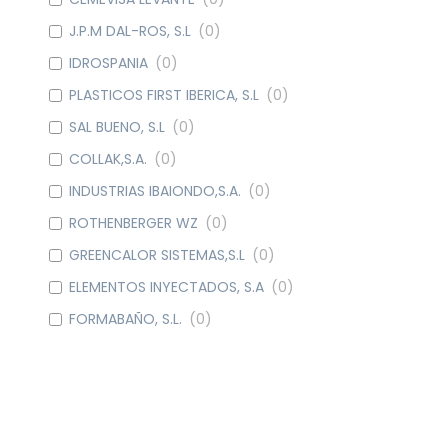
J.P.M DAL-ROS, S.L
(
0
)
IDROSPANIA
(
0
)
PLASTICOS FIRST IBERICA, S.L
(
0
)
SAL BUENO, S.L
(
0
)
COLLAK,S.A.
(
0
)
INDUSTRIAS IBAIONDO,S.A.
(
0
)
ROTHENBERGER WZ
(
0
)
GREENCALOR SISTEMAS,S.L
(
0
)
ELEMENTOS INYECTADOS, S.A
(
0
)
FORMABAÑO, S.L.
(
0
)
METALGRUP, S.A
(
0
)
WATTS IND. IBERICA, S.A.
(
0
)
DOMUSA CALEFACCION S. COOP.
(
0
)
CAUDAL
(
0
)