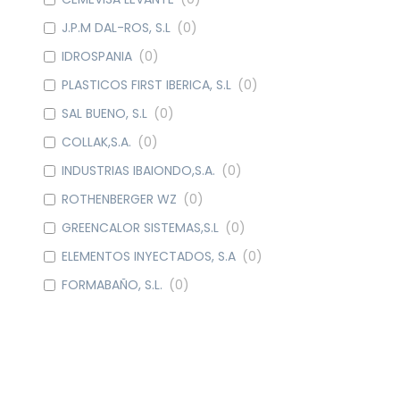
J.P.M DAL-ROS, S.L
(
0
)
IDROSPANIA
(
0
)
PLASTICOS FIRST IBERICA, S.L
(
0
)
SAL BUENO, S.L
(
0
)
COLLAK,S.A.
(
0
)
INDUSTRIAS IBAIONDO,S.A.
(
0
)
ROTHENBERGER WZ
(
0
)
GREENCALOR SISTEMAS,S.L
(
0
)
ELEMENTOS INYECTADOS, S.A
(
0
)
FORMABAÑO, S.L.
(
0
)
METALGRUP, S.A
(
0
)
WATTS IND. IBERICA, S.A.
(
0
)
DOMUSA CALEFACCION S. COOP.
(
0
)
CAUDAL
(
0
)