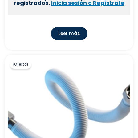
registrados.
Inicia sesión o Regístrate
WIRQUIN CALAF, S.L.
(
0
)
INDUSTRIAS CANOVAS, S.A
(
0
)
CONDUCTOS DE VENTILACION, S.A
(
0
)
Leer más
GRIFERIAS GROBER, S.L
(
0
)
ZHENDER GROUP IBERICA IC, S.A.
(
0
)
HONEYWELL S.L.
(
0
)
¡Oferta!
COMERCIAL FERCO EUROPA, S.L.U
(
0
)
AQUARETURN, S.L
(
0
)
PLATECSA
(
0
)
ARISTON THERMO ESPAÑA, S.L.,Sociedad
(
0
)
Unipersonal
FRANKE ESPAÑA, S.A.U.
(
0
)
COMERCIAL SACLIMA, S.L
(
0
)
EMMETI IBERICA, S.L
(
0
)