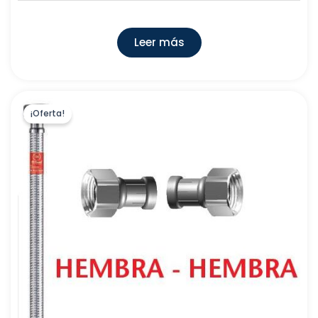
BARBI
(
0
)
TALLERES MECANICOS MANTEROLA, S.L
(
0
)
Leer más
J. PARETA, S.A
(
0
)
DEWALT
(
0
)
AQUASILK, S.L
(
0
)
¡Oferta!
INGCO
(
0
)
PRODUCTOS IMEDIO S.A.
(
0
)
GESTION INTEGRAL DE ALMACENES, S.L.
(
0
)
PLASTICOS FERROPLAST
(
0
)
GRUPO CICSA
(
0
)
SYSCLIMA
(
0
)
PROTECO MANTENIMIENTO,S.L.
(
0
)
TUGRISAN, S.L
(
0
)
ROTH IBERICA, S.A.U
(
0
)