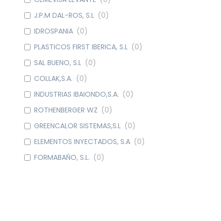
J.P.M DAL-ROS, S.L
(
0
)
IDROSPANIA
(
0
)
PLASTICOS FIRST IBERICA, S.L
(
0
)
SAL BUENO, S.L
(
0
)
COLLAK,S.A.
(
0
)
INDUSTRIAS IBAIONDO,S.A.
(
0
)
ROTHENBERGER WZ
(
0
)
GREENCALOR SISTEMAS,S.L
(
0
)
ELEMENTOS INYECTADOS, S.A
(
0
)
FORMABAÑO, S.L.
(
0
)
METALGRUP, S.A
(
0
)
WATTS IND. IBERICA, S.A.
(
0
)
DOMUSA CALEFACCION S. COOP.
(
0
)
CAUDAL
(
0
)