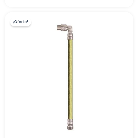
DAB PUMPS IBERICA S.L.
(
0
)
EURODRILL,S.L
(
0
)
¡Oferta!
HIDRAULICA ALSINA, S.A
(
0
)
CERAMICAS GALA, S.A.
(
0
)
JIMTEN
(
0
)
QUIMICAMP
(
0
)
VECAMCO, S.L
(
0
)
LLAVISAN, S.A
(
0
)
E.G.B.
(
0
)
NOFER, S.L
(
0
)
ESPA EDE IBERIA, S.L.U.
(
0
)
BEST WATER TECHNOLOGY - ATH, S.L
(
0
)
IMTERSA, S.L.U.
(
0
)
TERMICOL ENERGIA SOLAR, S.L
(
0
)