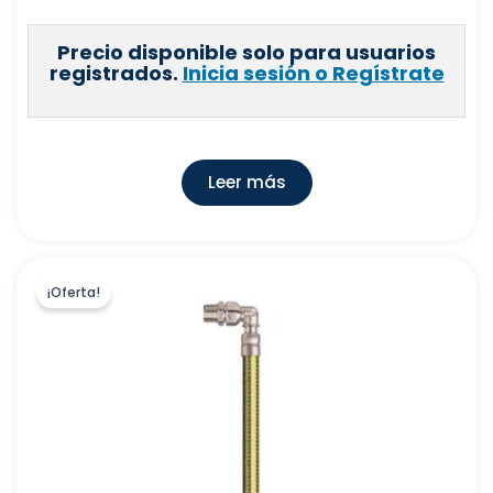
AQUASSENT SHOWER SYSTEM S.L.
(
0
)
Precio disponible solo para usuarios
ELEKTRO3,S.C.C.L
(
0
)
registrados.
Inicia sesión o Regístrate
MANUFACTURAS TALLMAR, S.L
(
0
)
INDUSTRIAS PLASTISAN, S.A
(
0
)
ROSELLO HIJOS E HIJOS, S.L
(
0
)
Leer más
LASIAN TECNOLOGIA DEL CALOR, S.L
(
0
)
PLASTIMODUL, S.L
(
0
)
COMERCIAL VASCO CATALANA, S.A
(
0
)
¡Oferta!
FOMINAYA,S.A
(
0
)
LARA GRIFERIA TEMPORIZADA, S.L.
(
0
)
FUTURBAÑO, S.L.
(
0
)
THERMOR-ATLANTIC
(
0
)
MIARCO, S.L
(
0
)
SHURECO IBERICA INTL. S.L
(
0
)