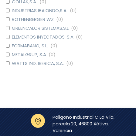
COLLAK,S.A.
(
0
)
INDUSTRIAS IBAIONDO,S.A.
(
0
)
ROTHENBERGER WZ
(
0
)
GREENCALOR SISTEMAS,S.L
(
0
)
ELEMENTOS INYECTADOS, S.A
(
0
)
FORMABAÑO, S.L.
(
0
)
METALGRUP, S.A
(
0
)
WATTS IND. IBERICA, S.A.
(
0
)
DOMUSA CALEFACCION S.
(
0
)
COOP.
CAUDAL
(
0
)
EURO-RAIN, S.L.
(
0
)
GRIFERIAS GALINDO, S.L
(
0
)
SIMEX S.L.
(
0
)
Poligono Industrial C La Vila,
CLINIMAX EQUIPAMIENTOS,
(
0
)
parcela 20, 46800 Xàtiva,
S.L
Valencia