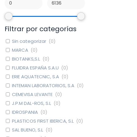
Filtrar por categorías
Sin categorizar
(
0
)
MARCA
(
0
)
BIOTANKS,S.L
(
0
)
FLUIDRA ESPAÑA S.A.U
(
0
)
ERIE AQUATECNIC, S.A
(
0
)
INTEMAN LABORATORIOS, S.A
(
0
)
CEMEVISA LEVANTE
(
0
)
J.P.M DAL-ROS, S.L
(
0
)
IDROSPANIA
(
0
)
PLASTICOS FIRST IBERICA, S.L
(
0
)
SAL BUENO, S.L
(
0
)