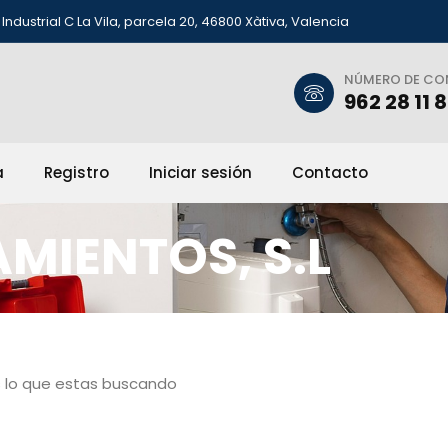
Industrial C La Vila, parcela 20, 46800 Xàtiva, Valencia
NÚMERO DE C
962 28 11 
a
Registro
Iniciar sesión
Contacto
MIENTOS, S.L
 lo que estas buscando