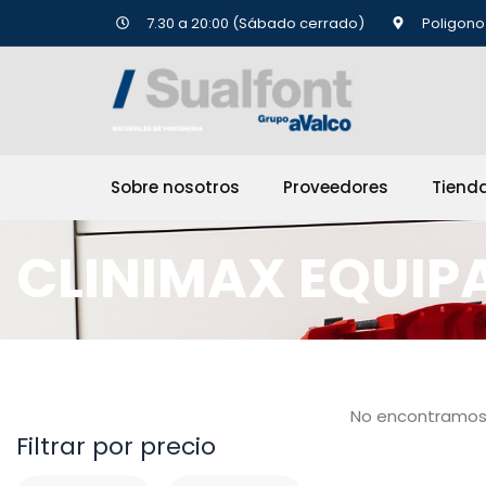
Ir
7.30 a 20:00 (Sábado cerrado)
Poligono 
al
contenido
Sobre nosotros
Proveedores
Tiend
CLINIMAX EQUIPA
No encontramos
Filtrar por precio