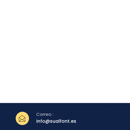
Correo :
info@sualfont.es