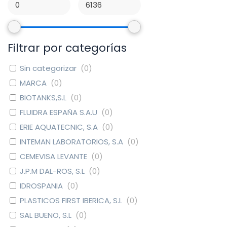
Filtrar por categorías
Sin categorizar
(
0
)
MARCA
(
0
)
BIOTANKS,S.L
(
0
)
FLUIDRA ESPAÑA S.A.U
(
0
)
ERIE AQUATECNIC, S.A
(
0
)
INTEMAN LABORATORIOS, S.A
(
0
)
CEMEVISA LEVANTE
(
0
)
J.P.M DAL-ROS, S.L
(
0
)
IDROSPANIA
(
0
)
PLASTICOS FIRST IBERICA, S.L
(
0
)
SAL BUENO, S.L
(
0
)