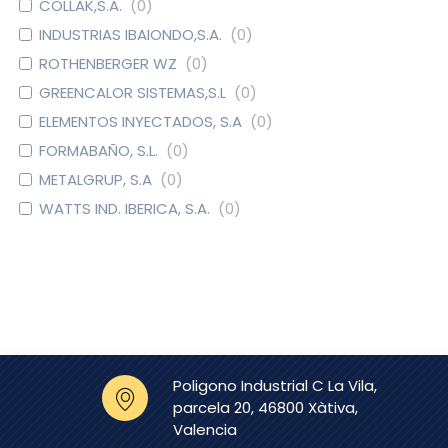
COLLAK,S.A.
(
0
)
INDUSTRIAS IBAIONDO,S.A.
(
0
)
ROTHENBERGER WZ
(
0
)
GREENCALOR SISTEMAS,S.L
(
0
)
ELEMENTOS INYECTADOS, S.A
(
0
)
FORMABAÑO, S.L.
(
0
)
METALGRUP, S.A
(
0
)
WATTS IND. IBERICA, S.A.
(
0
)
DOMUSA CALEFACCION S.
(
0
)
COOP.
CAUDAL
(
0
)
EURO-RAIN, S.L.
(
0
)
GRIFERIAS GALINDO, S.L
(
0
)
SIMEX S.L.
(
0
)
Poligono Industrial C La Vila,
CLINIMAX EQUIPAMIENTOS,
(
0
)
parcela 20, 46800 Xàtiva,
S.L
Valencia