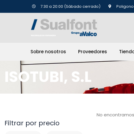
Ir
7.30 a 20:00 (Sábado cerrado)
Poligono 
al
contenido
Sobre nosotros
Proveedores
Tiend
ISOTUBI, S.L
No encontramos
Filtrar por precio