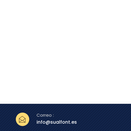
Correo :
info@sualfont.es