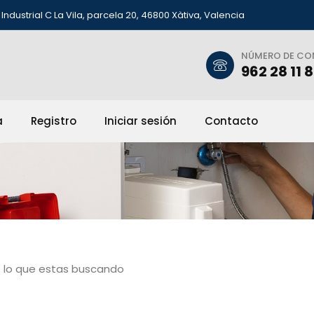
Industrial C La Vila, parcela 20, 46800 Xàtiva, Valencia
NÚMERO DE C
962 28 11 
a
Registro
Iniciar sesión
Contacto
 lo que estas buscando