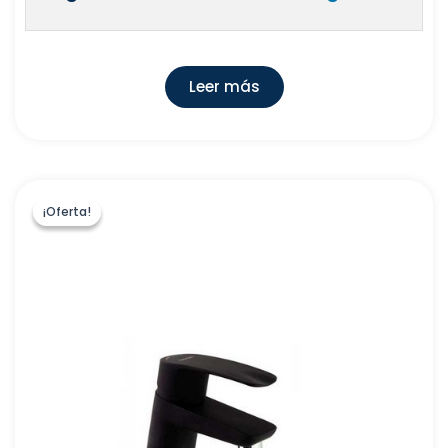
Leer más
¡Oferta!
¡Oferta!