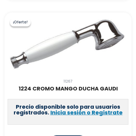
¡Oferta!
¡Oferta!
11267
1224 CROMO MANGO DUCHA GAUDI
Precio disponible solo para usuarios
registrados.
Inicia sesión o Regístrate