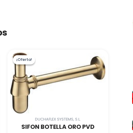
os
¡Oferta!
¡Oferta!
DUCHAFLEX SYSTEMS, S.L.
SIFON BOTELLA ORO PVD