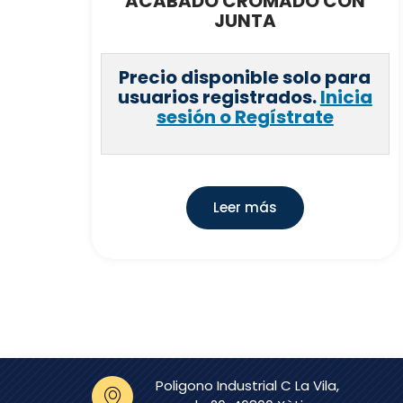
ACABADO CROMADO CON
JUNTA
Precio disponible solo para
usuarios registrados.
Inicia
sesión o Regístrate
Leer más
Poligono Industrial C La Vila,