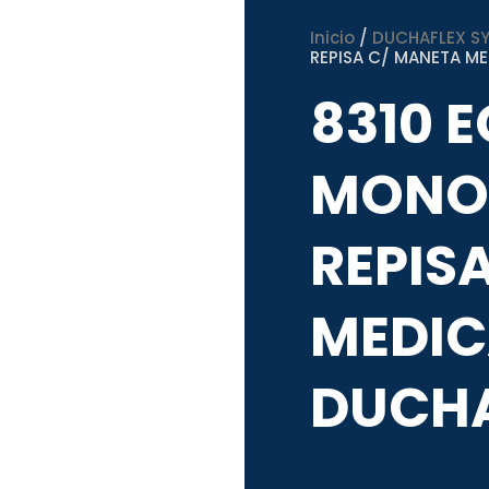
Inicio
/
DUCHAFLEX SYS
REPISA C/ MANETA M
8310 
MONO
REPIS
MEDIC
DUCH