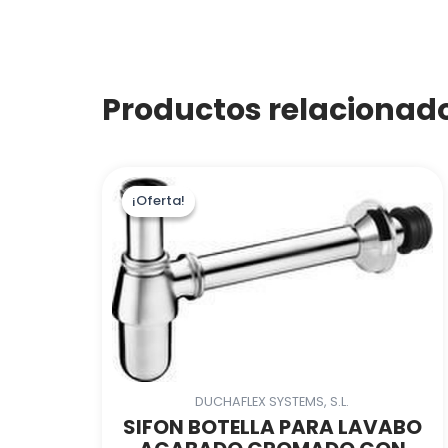
Productos relacionad
¡Oferta!
¡Oferta!
DUCHAFLEX SYSTEMS, S.L.
SIFON BOTELLA PARA LAVABO