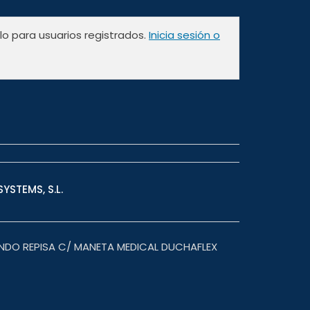
olo para usuarios registrados.
Inicia sesión o
YSTEMS, S.L.
DO REPISA C/ MANETA MEDICAL DUCHAFLEX