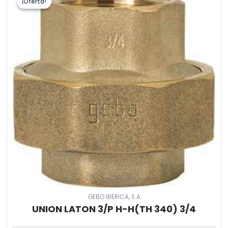
¡Oferta!
¡Oferta!
GEBO IBERICA, S.A
UNION LATON 3/P H-H(TH 340) 3/4