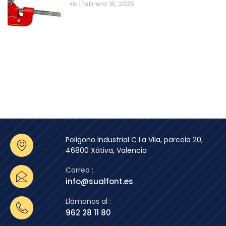
xsi
febrero 18, 2025
Poligono Industrial C La Vila, parcela 20,
46800 Xàtiva, Valencia
Correo :
info@sualfont.es
Llámanos al :
962 28 11 80