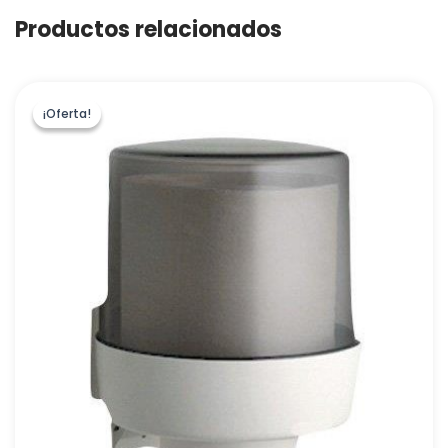
Productos relacionados
¡Oferta!
¡Oferta!