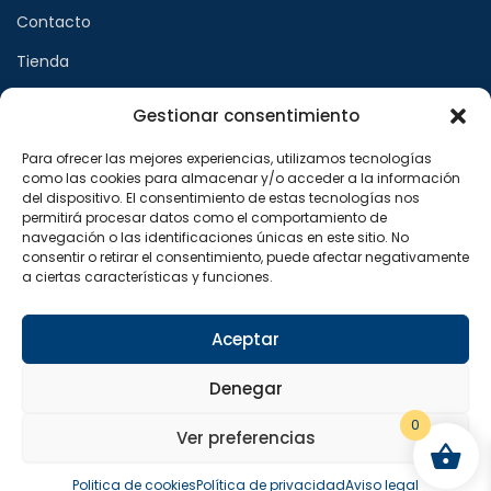
Contacto
Tienda
Gestionar consentimiento
Páginas legales
Para ofrecer las mejores experiencias, utilizamos tecnologías
como las cookies para almacenar y/o acceder a la información
Aviso legal
del dispositivo. El consentimiento de estas tecnologías nos
permitirá procesar datos como el comportamiento de
Política de privacidad
navegación o las identificaciones únicas en este sitio. No
consentir o retirar el consentimiento, puede afectar negativamente
Política de cookies
a ciertas características y funciones.
Síguenos en
Aceptar
F
X
I
a
-
n
Denegar
c
t
s
e
w
t
b
i
a
0
o
t
g
Ver preferencias
o
t
r
Copyright © 2024 Sualfont S.L. Todos los derechos
k
e
a
reservados.
-
r
m
Politica de cookies
Política de privacidad
Aviso legal