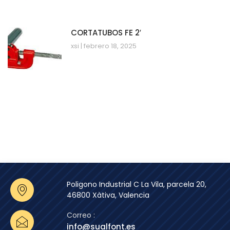
CORTATUBOS FE 2′
xsi
febrero 18, 2025
Poligono Industrial C La Vila, parcela 20,
46800 Xàtiva, Valencia
Correo :
info@sualfont.es