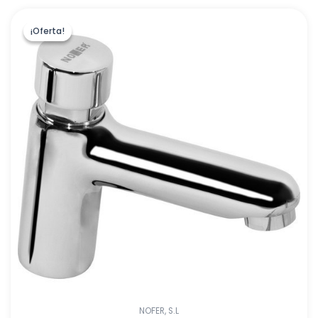
¡Oferta!
¡Oferta!
NOFER, S.L