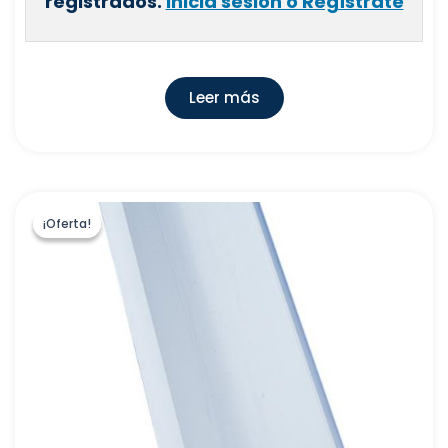
registrados.
Inicia sesión o Regístrate
Leer más
¡Oferta!
¡Oferta!