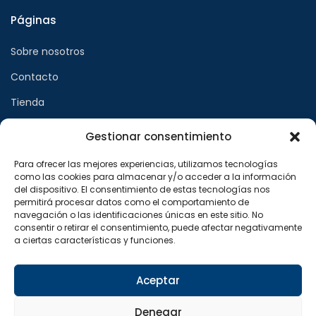
Páginas
Sobre nosotros
Contacto
Tienda
Gestionar consentimiento
Páginas legales
Para ofrecer las mejores experiencias, utilizamos tecnologías
como las cookies para almacenar y/o acceder a la información
Aviso legal
del dispositivo. El consentimiento de estas tecnologías nos
permitirá procesar datos como el comportamiento de
Política de privacidad
navegación o las identificaciones únicas en este sitio. No
consentir o retirar el consentimiento, puede afectar negativamente
Política de cookies
a ciertas características y funciones.
Síguenos en
Aceptar
F
X
I
a
-
n
Denegar
c
t
s