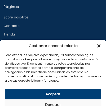
Páginas
Sobre nosotros
Contacto
Tienda
Gestionar consentimiento
Páginas legales
Para ofrecer las mejores experiencias, utilizamos tecnologías
como las cookies para almacenar y/o acceder a la información
Aviso legal
del dispositivo. El consentimiento de estas tecnologías nos
permitirá procesar datos como el comportamiento de
Política de privacidad
navegación o las identificaciones únicas en este sitio. No
consentir o retirar el consentimiento, puede afectar negativamente
Política de cookies
a ciertas características y funciones.
Síguenos en
Aceptar
F
X
I
a
-
n
Denegar
c
t
s