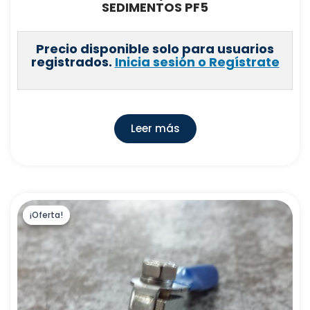
SEDIMENTOS PF5
Precio disponible solo para usuarios
registrados.
Inicia sesión o Regístrate
Leer más
¡Oferta!
¡Oferta!