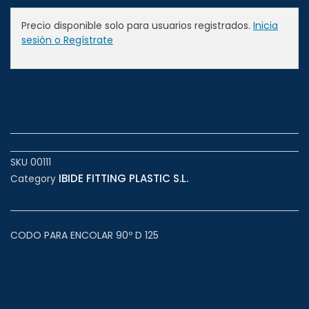
Precio disponible solo para usuarios registrados.
Inicia
sesión o Regístrate
SKU
00111
IBIDE FITTING PLASTIC S.L.
Category
CODO PARA ENCOLAR 90º D 125