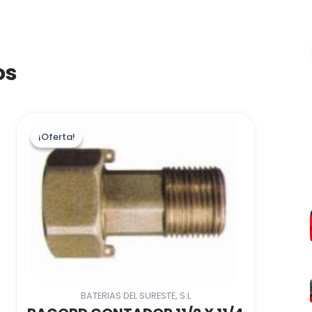
os
¡Oferta!
¡Oferta!
BATERIAS DEL SURESTE, S.L