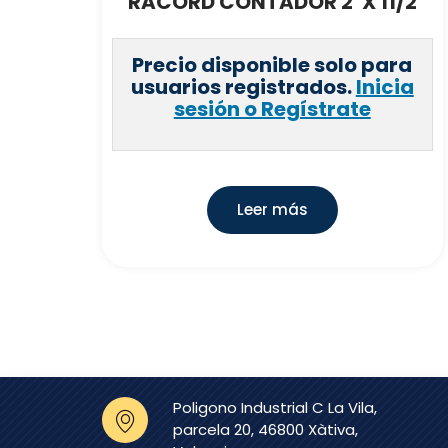
RACORD CONTADOR 2′ X 11/2
Precio disponible solo para
usuarios registrados.
Inicia
sesión o Regístrate
Leer más
Poligono Industrial C La Vila,
parcela 20, 46800 Xàtiva,