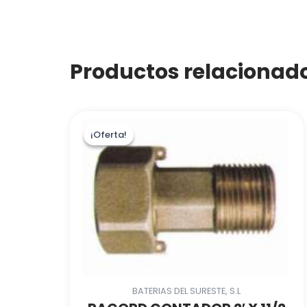
Productos relacionad
¡Oferta!
¡Oferta!
BATERIAS DEL SURESTE, S.L