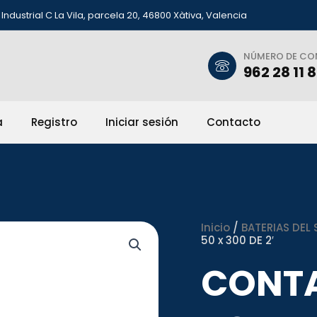
Industrial C La Vila, parcela 20, 46800 Xàtiva, Valencia
NÚMERO DE C
962 28 11 
a
Registro
Iniciar sesión
Contacto
Inicio
/
BATERIAS DEL S
50 x 300 DE 2′
CONT