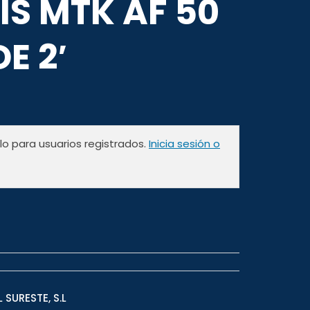
IS MTK AF 50
DE 2′
olo para usuarios registrados.
Inicia sesión o
 SURESTE, S.L