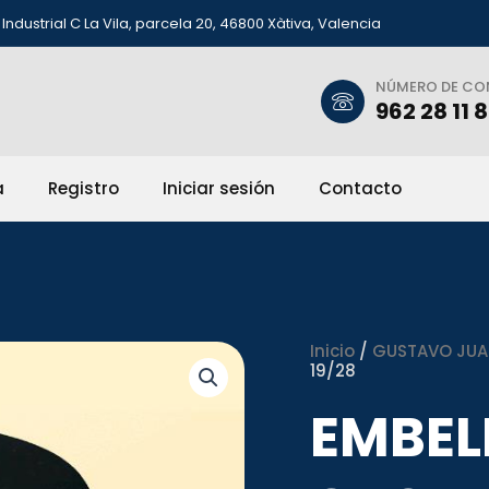
Industrial C La Vila, parcela 20, 46800 Xàtiva, Valencia
NÚMERO DE C
962 28 11 
a
Registro
Iniciar sesión
Contacto
Inicio
/
GUSTAVO JUAN 
19/28
EMBEL