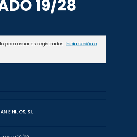
DO 19/28
olo para usuarios registrados.
Inicia sesión o
N E HIJOS, S.L