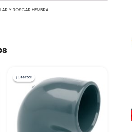
COLAR Y ROSCAR HEMBRA
os
¡Oferta!
¡Oferta!