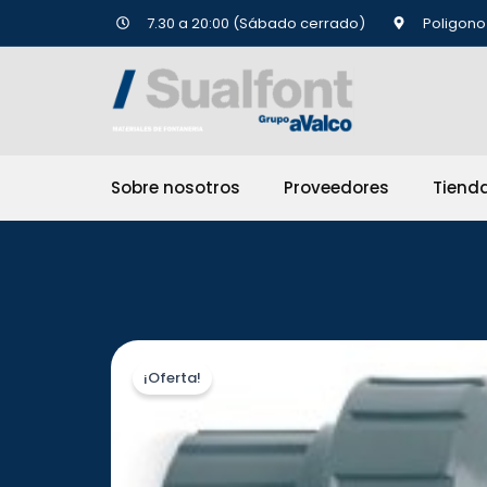
Ir
7.30 a 20:00 (Sábado cerrado)
Poligono 
al
contenido
Sobre nosotros
Proveedores
Tiend
¡Oferta!