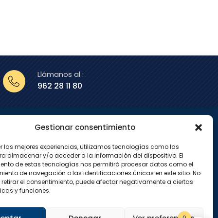
Llámanos al :
962 28 11 80
Gestionar consentimiento
enos en
er las mejores experiencias, utilizamos tecnologías como las
X
I
ra almacenar y/o acceder a la información del dispositivo. El
-
n
ento de estas tecnologías nos permitirá procesar datos como el
t
s
w
t
ento de navegación o las identificaciones únicas en este sitio. No
i
a
 retirar el consentimiento, puede afectar negativamente a ciertas
t
g
icas y funciones.
t
r
e
a
r
m
0