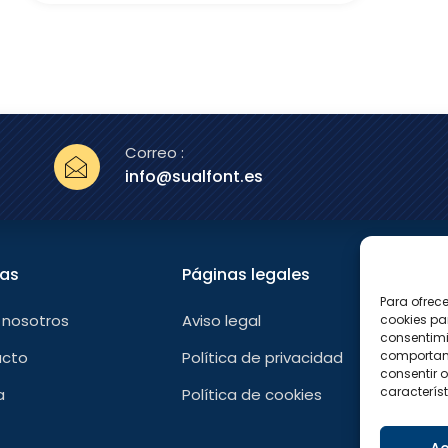
Correo :
info@sualfont.es
nas
Páginas legales
Sígu
Para ofrec
F
 nosotros
Aviso legal
cookies pa
a
consentimi
c
e
comportami
acto
Política de privacidad
b
consentir o
o
característ
a
Política de cookies
o
k
-
f