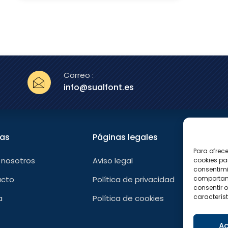
Correo :
info@sualfont.es
nas
Páginas legales
Sígu
Para ofrec
F
 nosotros
Aviso legal
cookies pa
a
consentimi
c
e
comportami
acto
Política de privacidad
b
consentir o
o
característ
a
Política de cookies
o
k
-
f
Ac