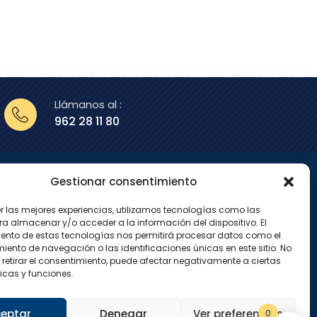
Llámanos al :
962 28 11 80
Gestionar consentimiento
enos en
er las mejores experiencias, utilizamos tecnologías como las
X
I
ra almacenar y/o acceder a la información del dispositivo. El
-
n
ento de estas tecnologías nos permitirá procesar datos como el
t
s
w
t
ento de navegación o las identificaciones únicas en este sitio. No
i
a
 retirar el consentimiento, puede afectar negativamente a ciertas
t
g
icas y funciones.
t
r
e
a
r
m
eptar
Denegar
Ver preferencias
0