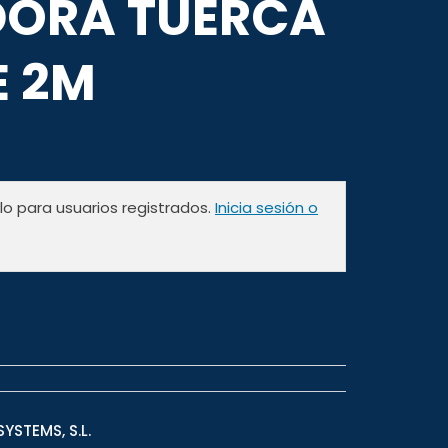
ORA TUERCA
E 2M
olo para usuarios registrados.
Inicia sesión o
YSTEMS, S.L.