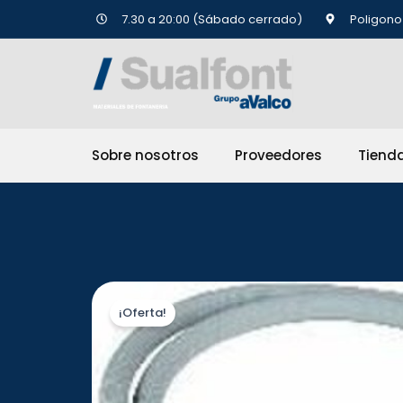
Ir
7.30 a 20:00 (Sábado cerrado)
Poligono 
al
contenido
Sobre nosotros
Proveedores
Tiend
¡Oferta!