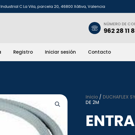
Industrial C La Vila, parcela 20, 46800 Xàtiva, Valencia
NÚMERO DE C
962 28 11 
a
Registro
Iniciar sesión
Contacto
Inicio
/
DUCHAFLEX SYS
DE 2M
ENTR