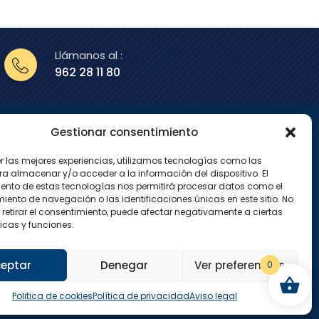
Llámanos al :
962 28 11 80
Gestionar consentimiento
enos en
er las mejores experiencias, utilizamos tecnologías como las
X
I
ra almacenar y/o acceder a la información del dispositivo. El
-
n
ento de estas tecnologías nos permitirá procesar datos como el
t
s
w
t
ento de navegación o las identificaciones únicas en este sitio. No
i
a
 retirar el consentimiento, puede afectar negativamente a ciertas
t
g
icas y funciones.
t
r
e
a
r
m
eptar
Denegar
Ver preferencias
0
Politica de cookies
Política de privacidad
Aviso legal