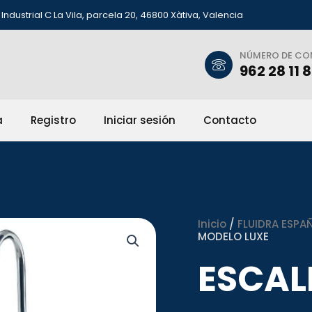
Industrial C La Vila, parcela 20, 46800 Xàtiva, Valencia
NÚMERO DE C
962 28 11 
a
Registro
Iniciar sesión
Contacto
Inicio
/
FLUIDRA ESPAÑ
MODELO LUXE
ESCAL