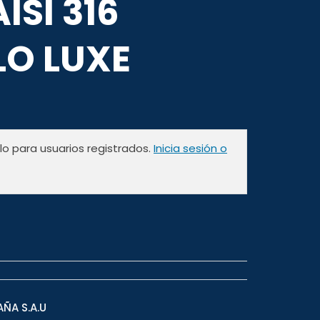
AISI 316
O LUXE
olo para usuarios registrados.
Inicia sesión o
AÑA S.A.U