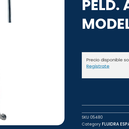
PELD. 
MODEL
Precio disponible s
Regístrate
SKU
05480
FLUIDRA ESP
Category