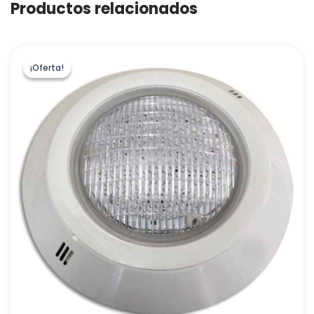
Productos relacionados
¡Oferta!
¡Oferta!