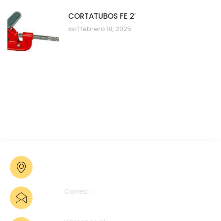
CORTATUBOS FE 2′
xsi
febrero 18, 2025
Poligono Industrial C La Vila, parcela 20,
46800 Xàtiva, Valencia
Correo :
info@sualfont.es