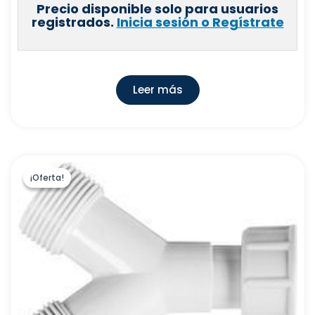
Precio disponible solo para usuarios
registrados.
Inicia sesión o Regístrate
Leer más
¡Oferta!
¡Oferta!