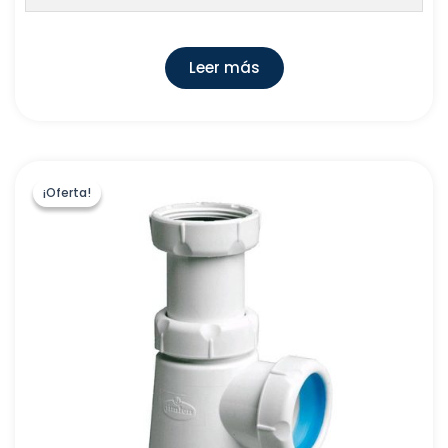
Leer más
¡Oferta!
¡Oferta!