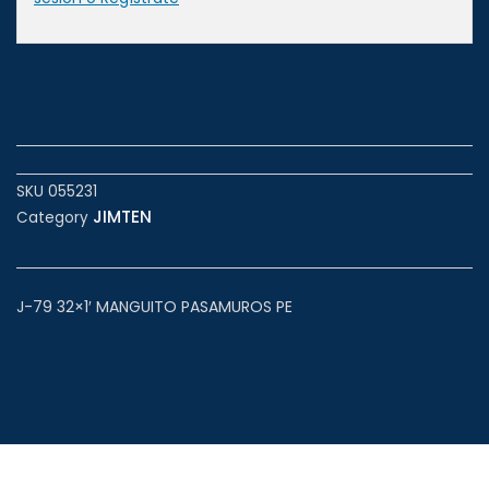
SKU
055231
JIMTEN
Category
J-79 32×1′ MANGUITO PASAMUROS PE