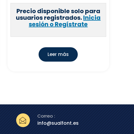
Precio disponible solo para
usuarios registrados.
Inicia
sesión o Regístrate
Leer más
Correo :
info@sualfont.es