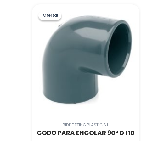
¡Oferta!
¡Oferta!
IBIDE FITTING PLASTIC S.L.
CODO PARA ENCOLAR 90º D 110