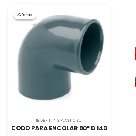
¡Oferta!
¡Oferta!
IBIDE FITTING PLASTIC S.L.
CODO PARA ENCOLAR 90º D 140