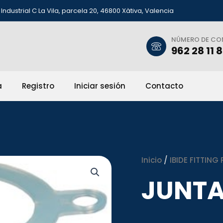
Industrial C La Vila, parcela 20, 46800 Xàtiva, Valencia
NÚMERO DE C
962 28 11 
a
Registro
Iniciar sesión
Contacto
Inicio
/
IBIDE FITTING 
JUNTA