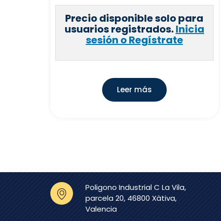
Precio disponible solo para
usuarios registrados.
Inicia
sesión o Regístrate
Leer más
Poligono Industrial C La Vila,
parcela 20, 46800 Xàtiva,
Valencia