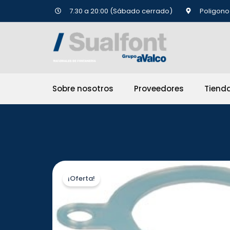
Ir
7.30 a 20:00 (Sábado cerrado)
Poligono 
al
contenido
Sobre nosotros
Proveedores
Tiend
¡Oferta!