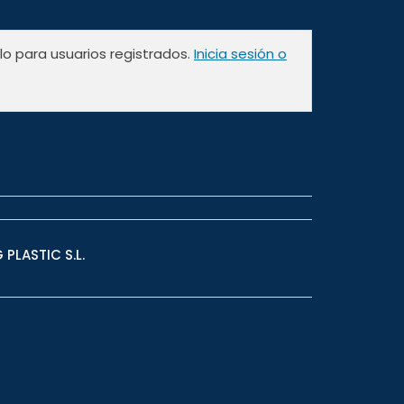
olo para usuarios registrados.
Inicia sesión o
 PLASTIC S.L.