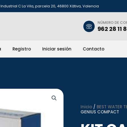
Industrial C La Vila, parcela 20, 46800 Xàtiva, Valencia
NÚMERO DE C
962 28 11 
a
Registro
Iniciar sesión
Contacto
Inicio
/
BEST WATER T
GENIUS COMPACT