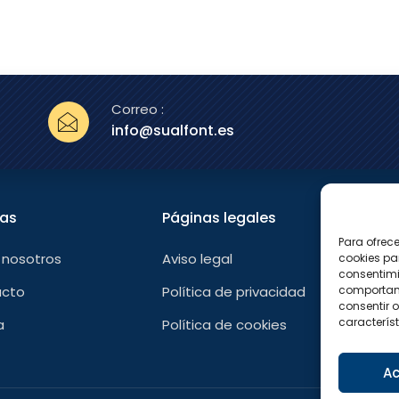
Correo :
info@sualfont.es
nas
Páginas legales
Sígu
Para ofrec
F
 nosotros
Aviso legal
cookies pa
a
consentimi
c
e
comportami
acto
Política de privacidad
b
consentir o
o
característ
a
Política de cookies
o
k
-
f
Ac