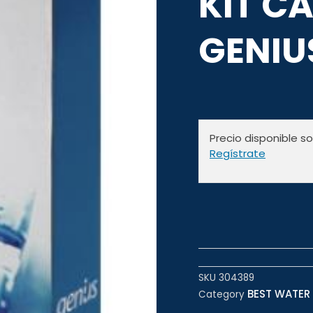
KIT C
GENIU
Precio disponible s
Regístrate
SKU
304389
BEST WATER 
Category