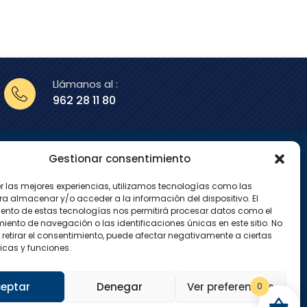
Llámanos al :
962 28 11 80
Gestionar consentimiento
enos en
er las mejores experiencias, utilizamos tecnologías como las
X
I
ra almacenar y/o acceder a la información del dispositivo. El
-
n
ento de estas tecnologías nos permitirá procesar datos como el
t
s
w
t
ento de navegación o las identificaciones únicas en este sitio. No
i
a
 retirar el consentimiento, puede afectar negativamente a ciertas
t
g
icas y funciones.
t
r
e
a
r
m
eptar
Denegar
Ver preferencias
0