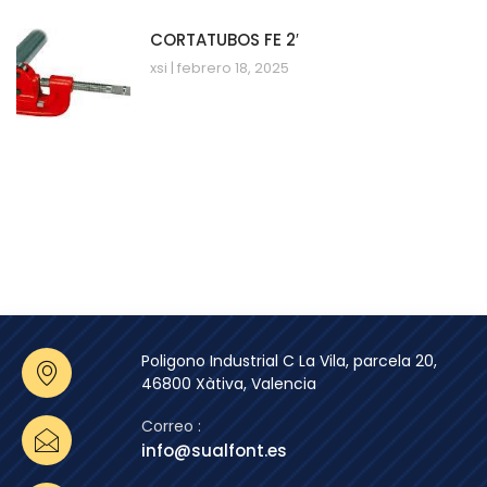
CORTATUBOS FE 2′
xsi
febrero 18, 2025
Poligono Industrial C La Vila, parcela 20,
46800 Xàtiva, Valencia
Correo :
info@sualfont.es