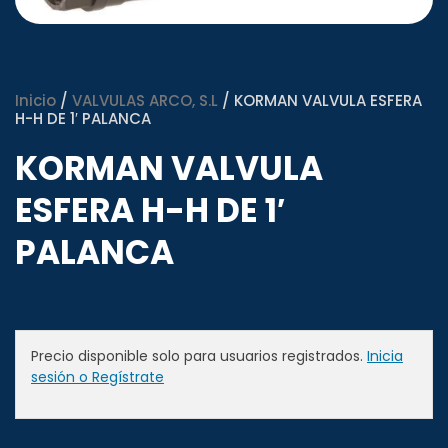
Inicio
/
VALVULAS ARCO, S.L
/ KORMAN VALVULA ESFERA
H-H DE 1′ PALANCA
KORMAN VALVULA
ESFERA H-H DE 1′
PALANCA
Precio disponible solo para usuarios registrados.
Inicia
sesión o Regístrate