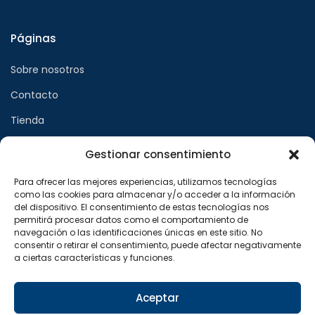
Páginas
Sobre nosotros
Contacto
Tienda
Gestionar consentimiento
Páginas legales
Para ofrecer las mejores experiencias, utilizamos tecnologías
como las cookies para almacenar y/o acceder a la información
Aviso legal
del dispositivo. El consentimiento de estas tecnologías nos
permitirá procesar datos como el comportamiento de
Política de privacidad
navegación o las identificaciones únicas en este sitio. No
consentir o retirar el consentimiento, puede afectar negativamente
Política de cookies
a ciertas características y funciones.
Síguenos en
Aceptar
F
X
I