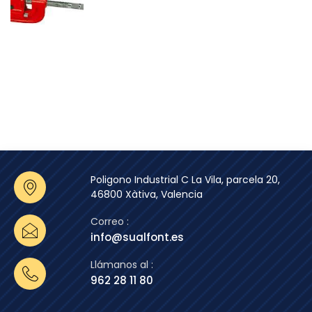
Poligono Industrial C La Vila, parcela 20,
46800 Xàtiva, Valencia
Correo :
info@sualfont.es
Llámanos al :
962 28 11 80