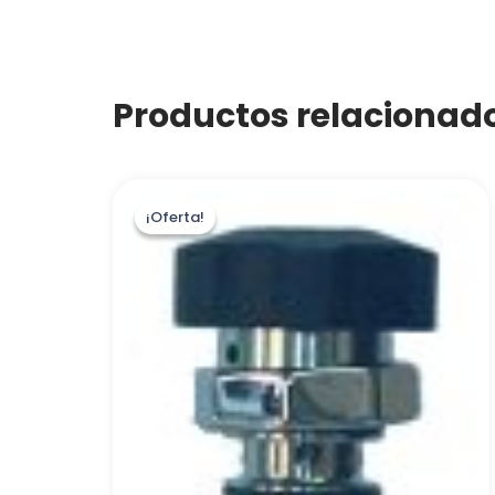
Productos relacionad
¡Oferta!
¡Oferta!