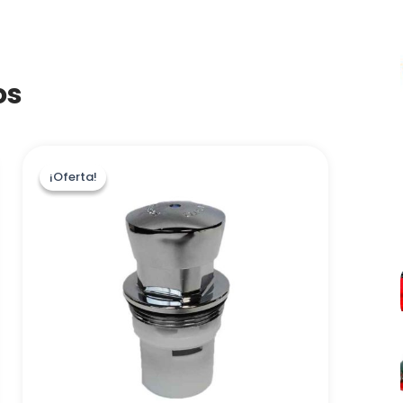
os
¡Oferta!
¡Oferta!