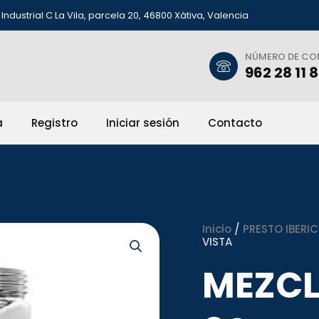
Industrial C La Vila, parcela 20, 46800 Xàtiva, Valencia
NÚMERO DE C
962 28 11 
a
Registro
Iniciar sesión
Contacto
Inicio
/
PRESTO IBERIC
VISTA
MEZCL