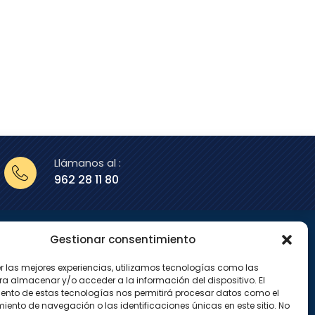
Llámanos al :
962 28 11 80
Gestionar consentimiento
enos en
er las mejores experiencias, utilizamos tecnologías como las
X
I
ra almacenar y/o acceder a la información del dispositivo. El
-
n
ento de estas tecnologías nos permitirá procesar datos como el
t
s
w
t
ento de navegación o las identificaciones únicas en este sitio. No
i
a