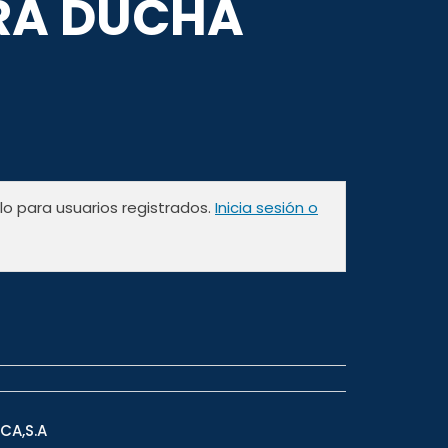
RA DUCHA
olo para usuarios registrados.
Inicia sesión o
CA,S.A