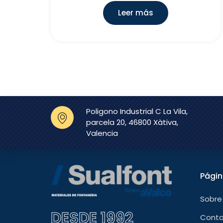
Leer más
Poligono Industrial C La Vila,
parcela 20, 46800 Xàtiva,
Valencia
Pági
Sobre
DESDE 1992
Cont