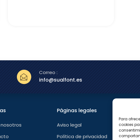
Correo :
info@sualfont.es
nas
Páginas legales
Sígu
Para ofrec
F
 nosotros
Aviso legal
cookies pa
a
consentimi
c
e
comportami
acto
Política de privacidad
b