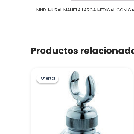
MND. MURAL MANETA LARGA MEDICAL CON C
Productos relacionad
¡Oferta!
¡Oferta!