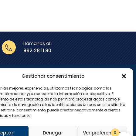
Llámanos al :
962 28 11 80
Gestionar consentimiento
enos en
er las mejores experiencias, utilizamos tecnologías como las
X
I
ra almacenar y/o acceder a la información del dispositivo. El
-
n
ento de estas tecnologías nos permitirá procesar datos como el
t
s
w
t
ento de navegación o las identificaciones únicas en este sitio. No
i
a
 retirar el consentimiento, puede afectar negativamente a ciertas
t
g
icas y funciones.
t
r
e
a
r
m
eptar
Denegar
Ver preferencias
0