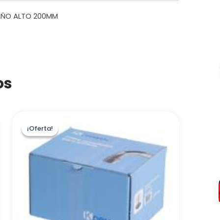
AÑO ALTO 200MM
os
¡Oferta!
¡Oferta!