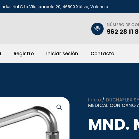
Industrial C La Vila, parcela 20, 46800 Xàtiva, Valencia
NÚMERO DE C
962 28 11 
a
Registro
Iniciar sesión
Contacto
Inicio
/
DUCHAFLEX SYS
MEDICAL CON CAÑO 
MND. 