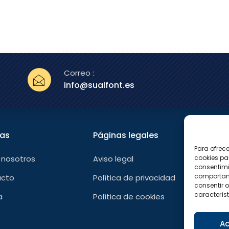
Correo :
info@sualfont.es
nas
Páginas legales
Sígu
Para ofrec
F
 nosotros
Aviso legal
cookies pa
a
consentimi
c
e
comportami
acto
Política de privacidad
b
consentir o
o
característ
a
Política de cookies
o
k
-
f
Ac