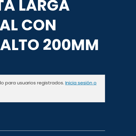
TA LARGA
AL CON
ALTO 200MM
olo para usuarios registrados.
Inicia sesión o