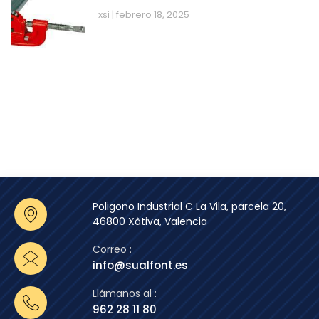
xsi
febrero 18, 2025
Poligono Industrial C La Vila, parcela 20,
46800 Xàtiva, Valencia
Correo :
info@sualfont.es
Llámanos al :
962 28 11 80