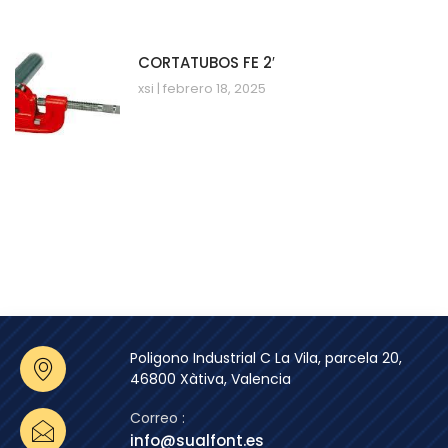
CORTATUBOS FE 2′
xsi
febrero 18, 2025
Poligono Industrial C La Vila, parcela 20,
46800 Xàtiva, Valencia
Correo :
info@sualfont.es