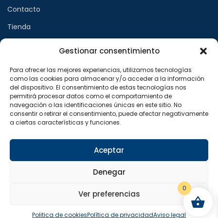
Contacto
Tienda
Gestionar consentimiento
Páginas legales
Para ofrecer las mejores experiencias, utilizamos tecnologías
como las cookies para almacenar y/o acceder a la información
Aviso legal
del dispositivo. El consentimiento de estas tecnologías nos
permitirá procesar datos como el comportamiento de
Política de privacidad
navegación o las identificaciones únicas en este sitio. No
consentir o retirar el consentimiento, puede afectar negativamente
Política de cookies
a ciertas características y funciones.
Síguenos en
Aceptar
F
X
I
a
-
n
Denegar
c
t
s
e
w
t
b
i
a
0
o
t
g
Ver preferencias
o
t
r
Copyright © 2024 Sualfont S.L. Todos los derechos
k
e
a
reservados.
-
r
m
Politica de cookies
Política de privacidad
Aviso legal