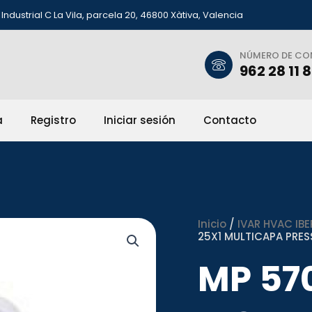
Industrial C La Vila, parcela 20, 46800 Xàtiva, Valencia
NÚMERO DE C
962 28 11 
a
Registro
Iniciar sesión
Contacto
Inicio
/
IVAR HVAC IBE
25X1 MULTICAPA PRES
MP 57