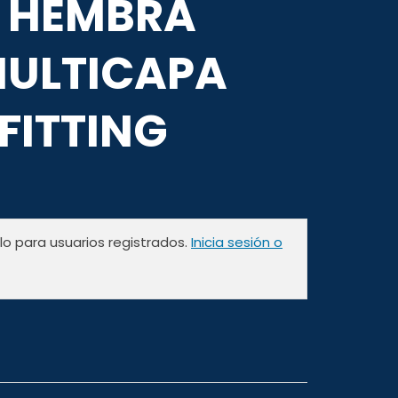
 HEMBRA
MULTICAPA
FITTING
olo para usuarios registrados.
Inicia sesión o