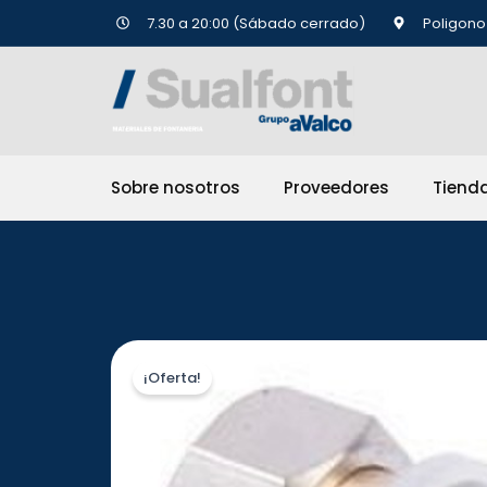
Ir
7.30 a 20:00 (Sábado cerrado)
Poligono 
al
contenido
Sobre nosotros
Proveedores
Tiend
¡Oferta!