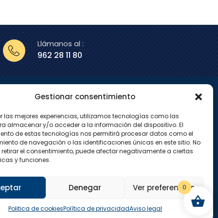
Llámanos al :
962 28 11 80
Gestionar consentimiento
enos en
er las mejores experiencias, utilizamos tecnologías como las
X
I
ra almacenar y/o acceder a la información del dispositivo. El
-
n
ento de estas tecnologías nos permitirá procesar datos como el
t
s
w
t
ento de navegación o las identificaciones únicas en este sitio. No
i
a
 retirar el consentimiento, puede afectar negativamente a ciertas
t
g
icas y funciones.
t
r
e
a
r
m
eptar
Denegar
Ver preferencias
0
Politica de cookies
Política de privacidad
Aviso legal