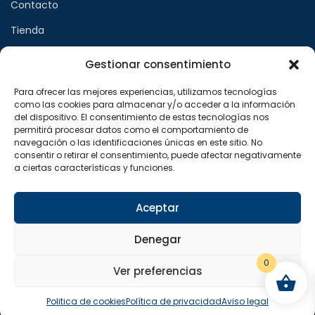
Contacto
Tienda
Gestionar consentimiento
Páginas legales
Para ofrecer las mejores experiencias, utilizamos tecnologías
como las cookies para almacenar y/o acceder a la información
Aviso legal
del dispositivo. El consentimiento de estas tecnologías nos
permitirá procesar datos como el comportamiento de
Política de privacidad
navegación o las identificaciones únicas en este sitio. No
consentir o retirar el consentimiento, puede afectar negativamente
Política de cookies
a ciertas características y funciones.
Síguenos en
Aceptar
F
X
I
a
-
n
Denegar
c
t
s
e
w
t
b
i
a
0
o
t
g
Ver preferencias
o
t
r
Copyright © 2024 Sualfont S.L. Todos los derechos
k
e
a
reservados.
-
r
m
Politica de cookies
Política de privacidad
Aviso legal
f