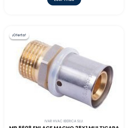
¡Oferta!
¡Oferta!
IVAR HVAC IBERICA SLU.
MP 5608 ENLACE MACHO 25X1 MULTICAPA