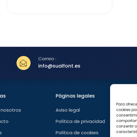
Correo :
info@sualfont.es
nas
Páginas legales
Sígu
Para ofrec
F
 nosotros
Aviso legal
cookies pa
a
consentimi
c
e
comportami
acto
Política de privacidad
b
consentir o
o
característ
a
Política de cookies
o