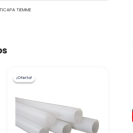
TICAPA TIEMME
os
¡Oferta!
¡Oferta!