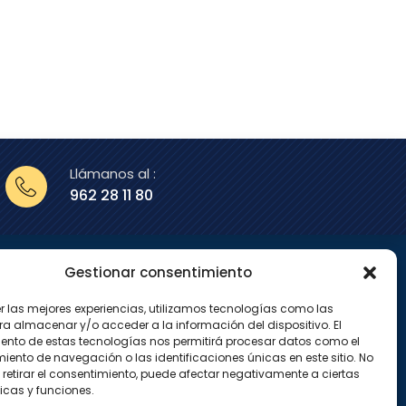
Llámanos al :
962 28 11 80
Gestionar consentimiento
enos en
er las mejores experiencias, utilizamos tecnologías como las
X
I
ra almacenar y/o acceder a la información del dispositivo. El
-
n
ento de estas tecnologías nos permitirá procesar datos como el
t
s
w
t
ento de navegación o las identificaciones únicas en este sitio. No
i
a
 retirar el consentimiento, puede afectar negativamente a ciertas
t
g
icas y funciones.
t
r