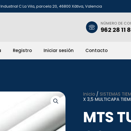
Industrial C La Vila, parcela 20, 46800 Xàtiva, Valencia
NÚMERO DE C
962 28 11 
a
Registro
Iniciar sesión
Contacto
Inicio
/
SISTEMAS TIEM
X 3,5 MULTICAPA TIE
MTS T