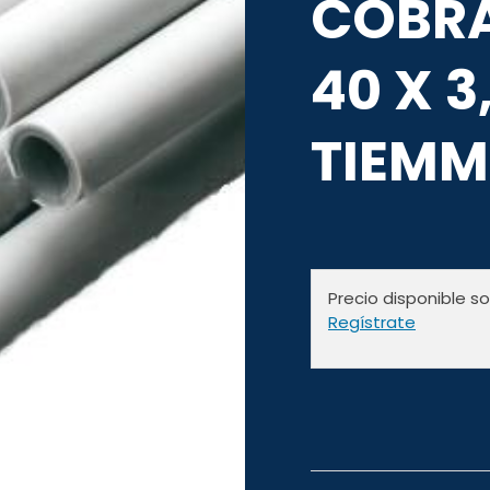
COBRA
40 X 
TIEMM
Precio disponible s
Regístrate