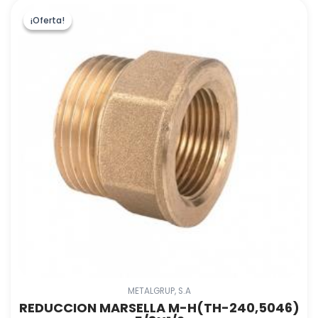
¡Oferta!
¡Oferta!
METALGRUP, S.A
REDUCCION MARSELLA M-H(TH-240,5046)