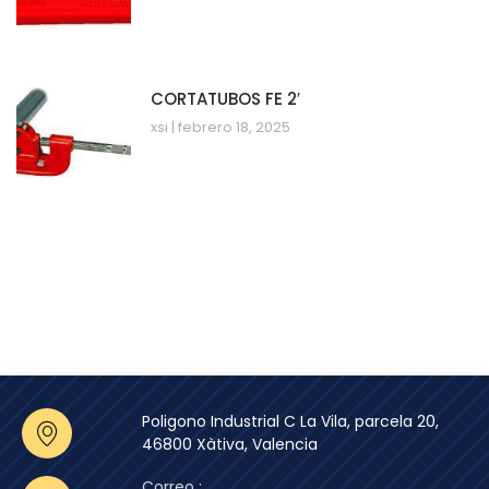
CORTATUBOS FE 2′
xsi
febrero 18, 2025
Poligono Industrial C La Vila, parcela 20,
46800 Xàtiva, Valencia
Correo :