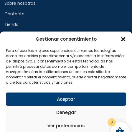
Sobre nosotros
Contacto
Tienda
Gestionar consentimiento
Páginas legales
Para ofrecer las mejores experiencias, utilizamos tecnologías
como las cookies para almacenar y/o acceder a la información
Aviso legal
del dispositivo. El consentimiento de estas tecnologías nos
permitirá procesar datos como el comportamiento de
Política de privacidad
navegación o las identificaciones únicas en este sitio. No
consentir o retirar el consentimiento, puede afectar negativamente
Política de cookies
a ciertas características y funciones.
Síguenos en
Aceptar
F
X
I
a
-
n
Denegar
c
t
s
e
w
t
b
i
a
0
o
t
g
Ver preferencias
o
t
r
Copyright © 2024 Sualfont S.L. Todos los derechos