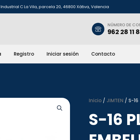
Industrial C La Vila, parcela 20, 46800 Xàtiva, Valencia
NÚMERO DE C
962 28 11 
a
Registro
Iniciar sesión
Contacto
Inicio
/
JIMTEN
/ S-16
S-16 
EMBEL