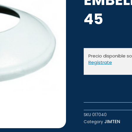
45
Precio disponible s
Regístrate
SKU
017040
JIMTEN
Category