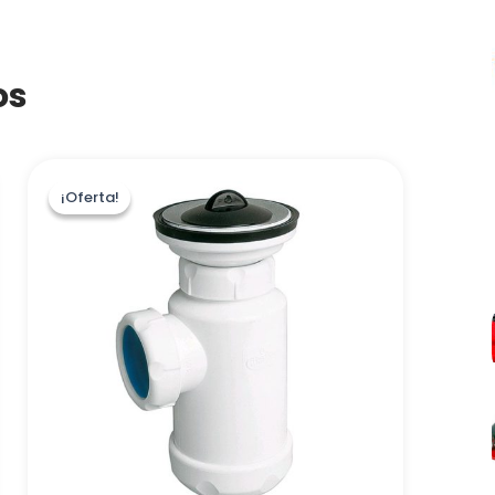
os
¡Oferta!
¡Oferta!