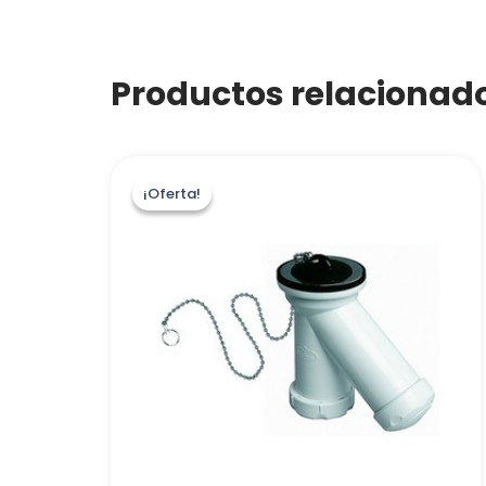
Productos relacionad
¡Oferta!
¡Oferta!