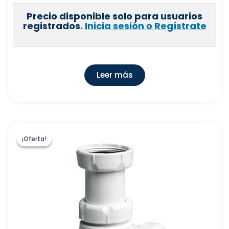
Precio disponible solo para usuarios
registrados.
Inicia sesión o Regístrate
Leer más
¡Oferta!
¡Oferta!