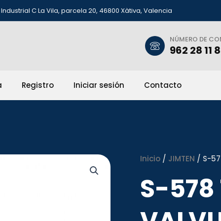
Industrial C La Vila, parcela 20, 46800 Xàtiva, Valencia
NÚMERO DE C
962 28 11 
a
Registro
Iniciar sesión
Contacto
Inicio
/
JIMTEN
/ S-57
S-578 
VALVU