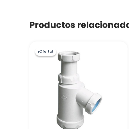
Productos relacionad
¡Oferta!
¡Oferta!