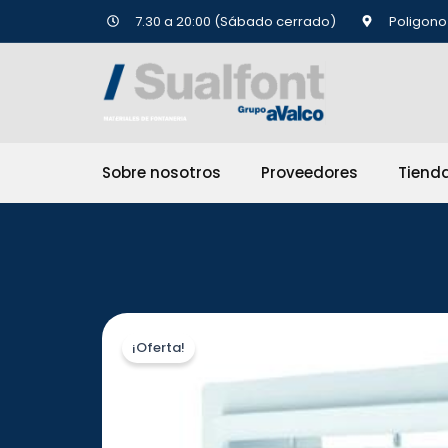
Ir
7.30 a 20:00 (Sábado cerrado)
Poligono 
al
contenido
Sobre nosotros
Proveedores
Tiend
¡Oferta!