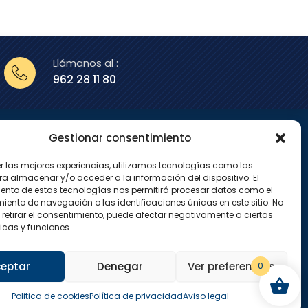
Llámanos al :
962 28 11 80
Gestionar consentimiento
enos en
er las mejores experiencias, utilizamos tecnologías como las
X
I
ra almacenar y/o acceder a la información del dispositivo. El
-
n
ento de estas tecnologías nos permitirá procesar datos como el
t
s
w
t
ento de navegación o las identificaciones únicas en este sitio. No
i
a
 retirar el consentimiento, puede afectar negativamente a ciertas
t
g
icas y funciones.
t
r
e
a
r
m
eptar
Denegar
Ver preferencias
0
Politica de cookies
Política de privacidad
Aviso legal