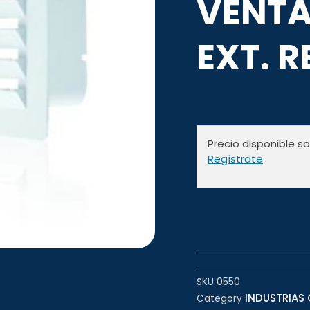
VENTA
EXT. 
Precio disponible s
Regístrate
SKU
0550
INDUSTRIAS 
Category