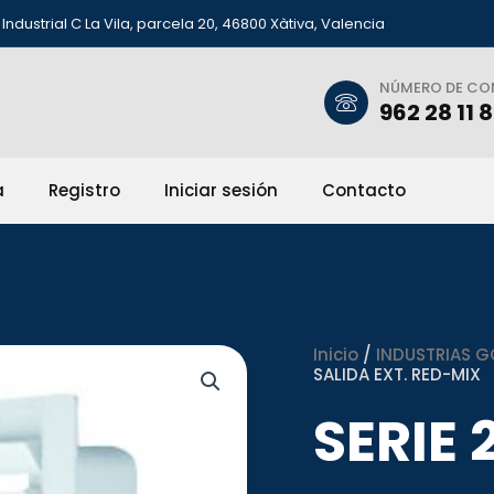
Industrial C La Vila, parcela 20, 46800 Xàtiva, Valencia
NÚMERO DE C
962 28 11 
a
Registro
Iniciar sesión
Contacto
Inicio
/
INDUSTRIAS G
SALIDA EXT. RED-MIX
SERIE 