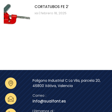
CORTATUBOS FE 2′
xsi
febrero 18, 2025
Poligono Industrial C La Vila, parcela 20,
46800 Xàtiva, Valencia
Correo :
info@sualfont.es
Llámanos al :