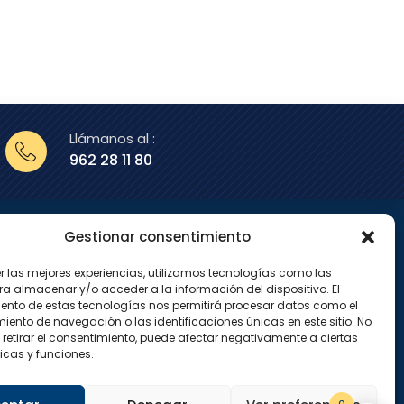
Llámanos al :
962 28 11 80
Gestionar consentimiento
enos en
er las mejores experiencias, utilizamos tecnologías como las
X
I
ra almacenar y/o acceder a la información del dispositivo. El
-
n
ento de estas tecnologías nos permitirá procesar datos como el
t
s
w
t
ento de navegación o las identificaciones únicas en este sitio. No
i
a
 retirar el consentimiento, puede afectar negativamente a ciertas
t
g
icas y funciones.
t
r
e
a
r
m