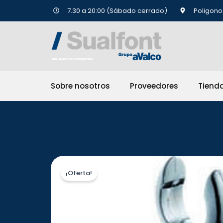
Ir
7.30 a 20:00 (Sábado cerrado)
Poligono 
al
contenido
Sobre nosotros
Proveedores
Tiend
¡Oferta!