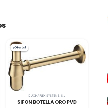
os
¡Oferta!
¡Oferta!
DUCHAFLEX SYSTEMS, S.L.
SIFON BOTELLA ORO PVD