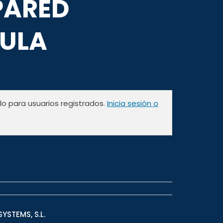
PARED
ULA
olo para usuarios registrados.
Inicia sesión o
YSTEMS, S.L.