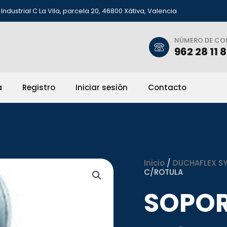
Industrial C La Vila, parcela 20, 46800 Xàtiva, Valencia
NÚMERO DE C
962 28 11 
a
Registro
Iniciar sesión
Contacto
Inicio
/
DUCHAFLEX SYS
C/ROTULA
SOPOR