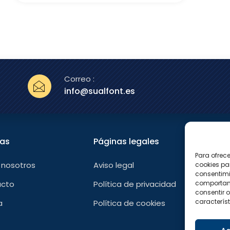
Correo :
info@sualfont.es
nas
Páginas legales
Sígu
Para ofrec
F
 nosotros
Aviso legal
cookies pa
a
consentimi
c
e
comportami
acto
Política de privacidad
b
consentir o
o
característ
a
Política de cookies
o
k
-
f