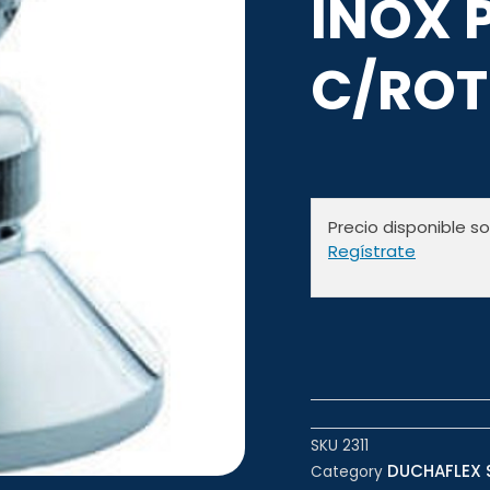
INOX 
C/ROT
Precio disponible s
Regístrate
SKU
2311
DUCHAFLEX S
Category