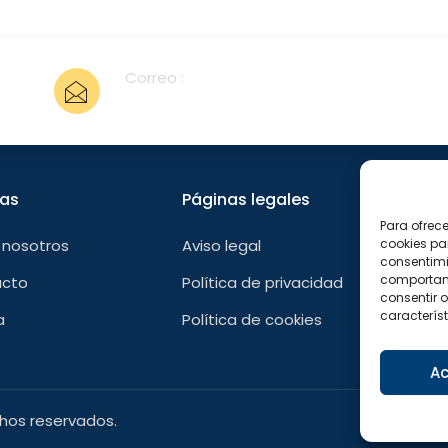
Correo :
info@sualfont.es
nas
Páginas legales
Sígu
Para ofrec
F
 nosotros
Aviso legal
cookies pa
a
consentimi
c
e
comportami
acto
Política de privacidad
b
consentir o
o
característ
a
Política de cookies
o
k
-
f
Ac
chos reservados.