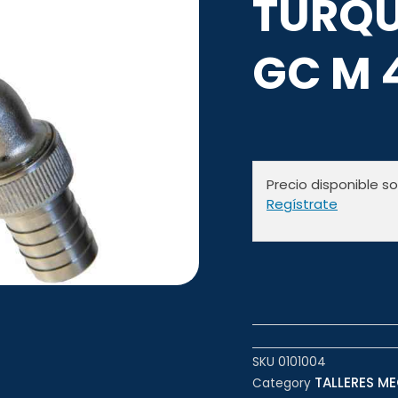
TURQUE
GC M 
Precio disponible s
Regístrate
SKU
0101004
TALLERES ME
Category