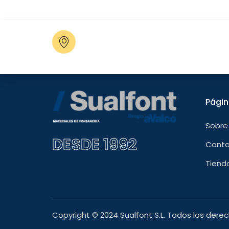
Poligono Industrial C La Vila,
parcela 20, 46800 Xàtiva,
Valencia
Pági
Sobre
DESDE 1992
Cont
Tiend
Copyright © 2024 Sualfont S.L. Todos los dere