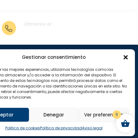
Llámanos al :
962 28 11 80
Gestionar consentimiento
enos en
er las mejores experiencias, utilizamos tecnologías como las
X
I
ra almacenar y/o acceder a la información del dispositivo. El
-
n
ento de estas tecnologías nos permitirá procesar datos como el
t
s
w
t
ento de navegación o las identificaciones únicas en este sitio. No
i
a
 retirar el consentimiento, puede afectar negativamente a ciertas
t
g
icas y funciones.
t
r
e
a
r
m
eptar
Denegar
Ver preferencias
0
Politica de cookies
Política de privacidad
Aviso legal