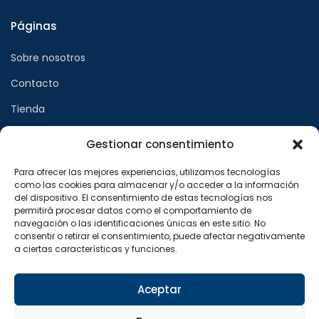
Páginas
Sobre nosotros
Contacto
Tienda
Gestionar consentimiento
Páginas legales
Para ofrecer las mejores experiencias, utilizamos tecnologías
como las cookies para almacenar y/o acceder a la información
Aviso legal
del dispositivo. El consentimiento de estas tecnologías nos
permitirá procesar datos como el comportamiento de
Política de privacidad
navegación o las identificaciones únicas en este sitio. No
consentir o retirar el consentimiento, puede afectar negativamente
Política de cookies
a ciertas características y funciones.
Síguenos en
Aceptar
F
X
I
a
-
n