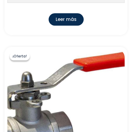
Leer más
¡Oferta!
¡Oferta!