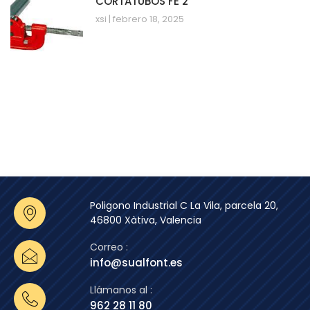
CORTATUBOS FE 2′
xsi
febrero 18, 2025
Poligono Industrial C La Vila, parcela 20,
46800 Xàtiva, Valencia
Correo :
info@sualfont.es
Llámanos al :
962 28 11 80