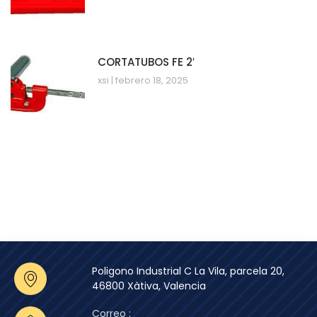
CORTATUBOS FE 2′
xsi
febrero 18, 2025
Poligono Industrial C La Vila, parcela 20,
46800 Xàtiva, Valencia
Correo :