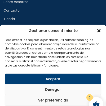
Sobre nosotros
Contacto
Tienda
Gestionar consentimiento
Páginas legales
Para ofrecer las mejores experiencias, utilizamos tecnologías
como las cookies para almacenar y/o acceder a la información
Aviso legal
del dispositivo. El consentimiento de estas tecnologías nos
permitirá procesar datos como el comportamiento de
Política de privacidad
navegación o las identificaciones únicas en este sitio. No
consentir o retirar el consentimiento, puede afectar negativamente
Política de cookies
a ciertas características y funciones.
Síguenos en
Aceptar
F
X
I
a
-
n
Denegar
c
t
s
e
w
t
b
i
a
0
o
t
g
Ver preferencias
o
t
r
Copyright © 2024 Sualfont S.L. Todos los derechos