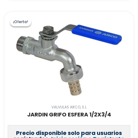
¡Oferta!
¡Oferta!
VALVULAS ARCO, S.L
JARDIN GRIFO ESFERA 1/2X3/4
Precio disponible solo para usuarios